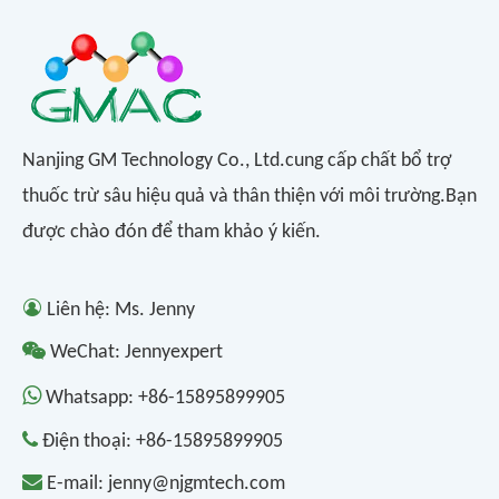
Nanjing GM Technology Co., Ltd.cung cấp chất bổ trợ
thuốc trừ sâu hiệu quả và thân thiện với môi trường.Bạn
được chào đón để tham khảo ý kiến.

Liên hệ: Ms. Jenny

WeChat: Jennyexpert

Whatsapp:
+86-15895899905

Điện thoại:
+86-15895899905

E-mail:
jenny@njgmtech.com