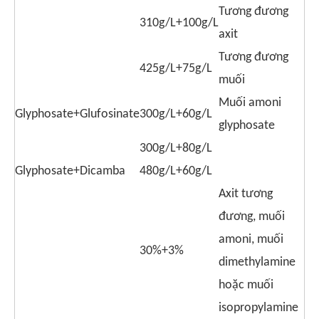
Tương đương
310g/L+100g/L
axit
Tương đương
425g/L+75g/L
muối
Muối amoni
Glyphosate+Glufosinate
300g/L+60g/L
glyphosate
300g/L+80g/L
Glyphosate+Dicamba
480g/L+60g/L
Axit tương
đương, muối
amoni, muối
30%+3%
dimethylamine
hoặc muối
isopropylamine