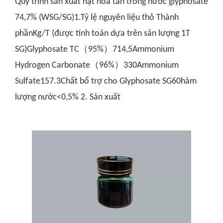
Quy trình sản xuất hạt hòa tan trong nước glyphosate
74,7% (WSG/SG)1.Tỷ lệ nguyên liệu thô Thành
phầnKg/T (được tính toán dựa trên sản lượng 1T
SG)Glyphosate TC（95%）714,5Ammonium
Hydrogen Carbonate（96%）330Ammonium
Sulfate157.3Chất bổ trợ cho Glyphosate SG60hàm
lượng nước<0,5% 2. Sản xuất