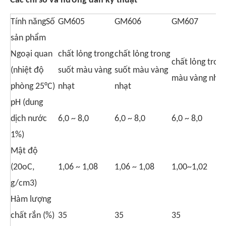
Các chỉ số và hướng dẫn kỹ thuật
Tính năngSố
GM605
GM606
GM607
sản phẩm
Ngoại quan
chất lỏng trong
chất lỏng trong
chất lỏng tron
(nhiệt độ
suốt màu vàng
suốt màu vàng
màu vàng nhạt
phòng 25°C)
nhạt
nhạt
pH (dung
dịch nước
6,0 ~ 8,0
6,0 ~ 8,0
6,0 ~ 8,0
1%)
Mật độ
(20oC,
1,06 ~ 1,08
1,06 ~ 1,08
1,00~1,02
g/cm3)
Hàm lượng
chất rắn (%)
35
35
35