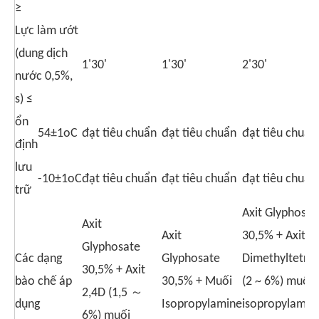
≥
Lực làm ướt
(dung dịch
1'30'
1'30'
2'30'
nước 0,5%,
s) ≤
ổn
54±1oC
đạt tiêu chuẩn
đạt tiêu chuẩn
đạt tiêu chuẩn
định
lưu
-10±1oC
đạt tiêu chuẩn
đạt tiêu chuẩn
đạt tiêu chuẩn
trữ
Axit Glyphosat
Axit
Axit
30,5% + Axit
Glyphosate
Các dạng
Glyphosate
Dimethyltetrac
30,5% + Axit
bào chế áp
30,5% + Muối
(2 ~ 6%) muối
2,4D (1,5 ～
dụng
Isopropylamine
isopropylamin
6%) muối