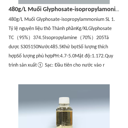
480g/L Muối Glyphosate-isopropylamoni SL
480g/L Muối Glyphosate-isopropylammonium SL 1.
Tỷ lệ nguyên liệu thô Thành phầnKg/KLGlyphosate
TC（95%）374.5Isopropylamine（70%）205Tá
dược S305150Nước485.5Khử bọtSố lượng thích
hợpSố lượng phù hợpPH:4.7-5.0Mật độ:1.172.Quy
trình sản xuất① Sạc: Đầu tiên cho nước vào r